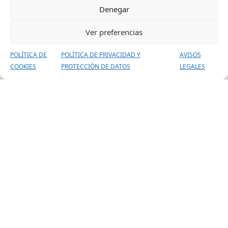
Denegar
Ver preferencias
POLÍTICA DE
POLÍTICA DE PRIVACIDAD Y
AVISOS
COOKIES
PROTECCIÓN DE DATOS
LEGALES
Entrenador · Cuerpo
Técnico
Es hora de desafiarte a ti mismo. ¡Puedes hacerlo!
“En la vida, avanzar hacia el siguiente nivel exige
disciplina, compromiso y la convicción de
superarse cada día. En Escuela TM Defense,
acompañamos este proceso con un equipo
técnico altamente cualificado, ofreciendo
formación integral y guiada por valores. Creemos