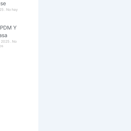
nse
025
No hay
 PDM Y
asa
, 2025
No
os