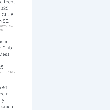
a fecha
2025
S CLUB
NSE.
 2025
No
os
e la
— Club
 Mesa
25
025
No hay
a en
ca al
o y
técnico