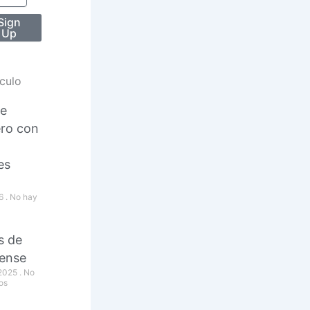
Sign
Up
ículo
de
ero con
es
26
No hay
s de
ense
 2025
No
os