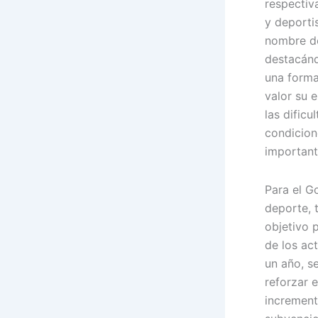
respectiv
y deporti
nombre de
destacán
una forma
valor su 
las dificu
condicion
important
Para el G
deporte, 
objetivo p
de los ac
un año, s
reforzar 
increment