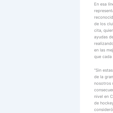
En esa lí
represent
reconocid
de los cl
cita, quie
ayudas de
realizand
en las me
que cada 
“Sin esta
de la gra
nosotros 
consecuen
nivel en C
de hockey
consideró