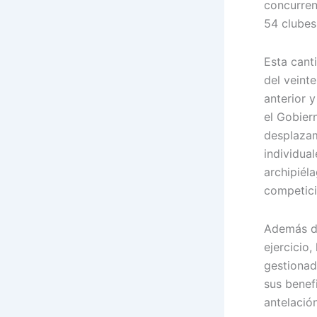
concurren
54 clubes
Esta cant
del veinte
anterior y
el Gobier
desplazam
individual
archipiéla
competici
Además de
ejercicio,
gestionad
sus benef
antelación