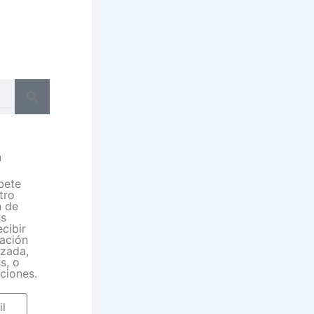
n
bete
tro
n de
as
ecibir
ación
izada,
s, o
ciones.