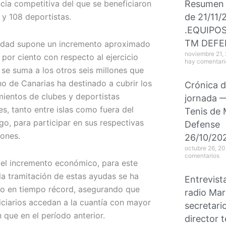
Resumen 
cia competitiva del que se beneficiaron
de 21/11/
 y 108 deportistas.
.EQUIPO
TM DEFE
idad supone un incremento aproximado
noviembre 21,
 por ciento con respecto al ejercicio
hay comentari
 se suma a los otros seis millones que
no de Canarias ha destinado a cubrir los
Crónica d
ientos de clubes y deportistas
jornada 
es, tanto entre islas como fuera del
Tenis de
go, para participar en sus respectivas
Defense
ones.
26/10/20
octubre 26, 2
comentarios
l incremento económico, para este
 la tramitación de estas ayudas se ha
Entrevist
o en tiempo récord, asegurando que
radio Mar
iciarios accedan a la cuantía con mayor
secretari
 que en el período anterior.
director 