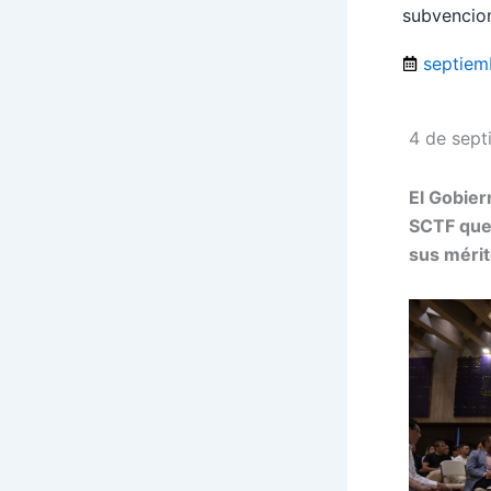
subvencion
septiem
4 de sep
El Gobier
SCTF que
sus mérit