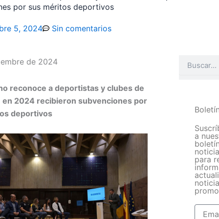
es por sus méritos deportivos
bre 5, 2024
Sin comentarios
Buscar
tiembre de 2024
no reconoce a deportistas y clubes de
 en 2024 recibieron subvenciones por
Boletí
os deportivos
Suscrí
a nues
boletí
notici
para r
inform
actual
noticia
promo
Email