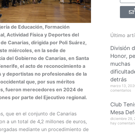
ería de Educación, Formación
al, Actividad Física y Deportes del
Último art
de Canarias, dirigida por Poli Suárez,
División 
ste miércoles, en la sede de
Honor, p
ia del Gobierno de Canarias, en Santa
muchas
enerife, el acto de reconocimiento a
dificultad
s y deportistas no profesionales de la
detrás
 occidental que, por sus méritos
marzo 13, 20
os, fueron merecedores en 2024 de
comentarios
nes por parte del Ejecutivo regional.
Club Teni
Mesa Def
s, que en el conjunto de Canarias
diciembre 29,
on a un total de 4,2 millones de euros,
hay comentari
orgadas mediante un procedimiento de