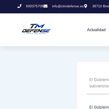
Ir
600375708
info@ctmdefense.es
38710 Breñ
al
contenido
Actualidad
El Gobiern
subvencion
El Gobiern