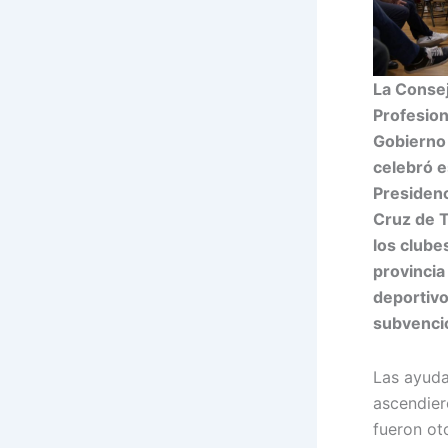
La Consej
Profesion
Gobierno 
celebró e
Presidenc
Cruz de T
los clube
provincia
deportiv
subvencio
Las ayuda
ascendier
fueron ot